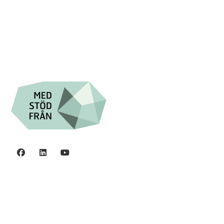

Swish: 12 32 63 42 44

Org.nr. 802016-8285
Integritetspolicy
©2006 - 2026 Stiftelsen Spinalis.