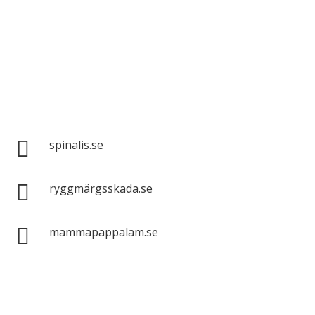
Spinalis webbplatser:

spinalis.se

ryggmärgsskada.se

mammapappalam.se
Har du en smart lösning? Skicka ett tips till
spinalistips.