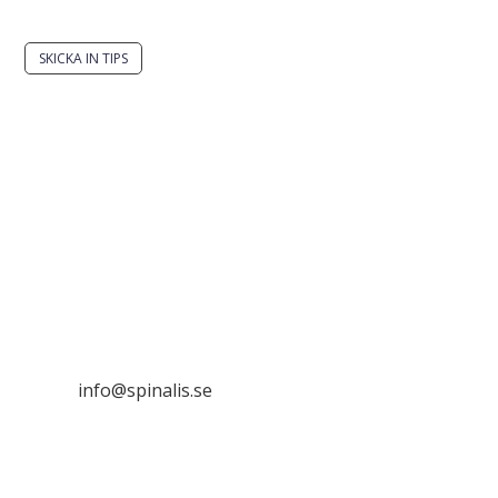
SKICKA IN TIPS
Det är tillåtet att dela och sprida idéer från
Spinalistips, enbart i ett icke-kommersiellt syfte och
med tydlig källhänvisning.
Stiftelsen Spinalis
Frösundaviks allé 4a
SE 169 89 Solna

info@spinalis.se

+46 (0) 8-555 44 000