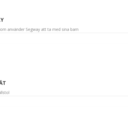
AY
 som använder Segway att ta med sina barn
ÄT
llstol