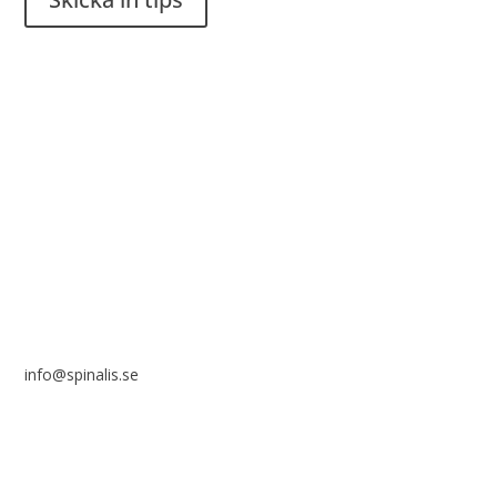
Det är tillåtet att dela och sprida idéer från Spinalistips, enbart
i ett icke-kommersiellt syfte och med tydlig källhänvisning.
Stiftelsen Spinalis
Frösundaviks allé 4a
SE 169 89 Solna
info@spinalis.se