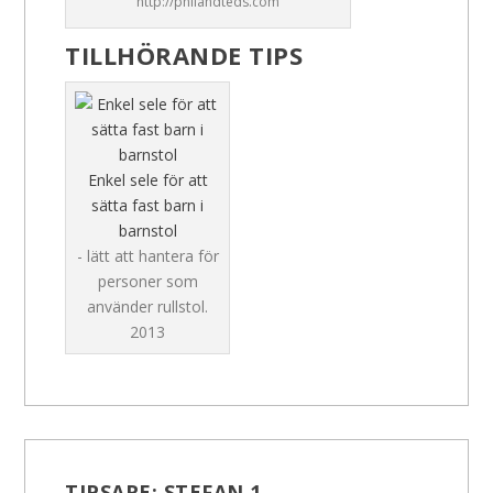
http://philandteds.com
TILLHÖRANDE TIPS
Enkel sele för att
sätta fast barn i
barnstol
- lätt att hantera för
personer som
använder rullstol.
2013
TIPSARE:
STEFAN 1