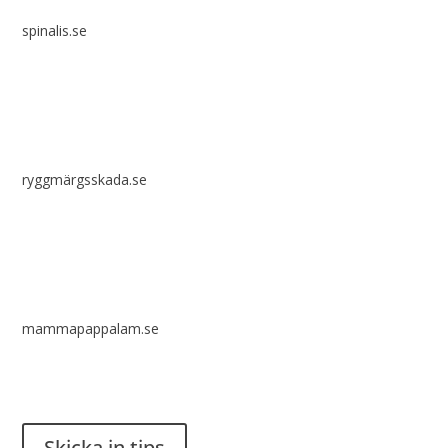
spinalis.se
ryggmärgsskada.se
mammapappalam.se
Har du en smart lösning? Skicka ett tips till spinalistips.
Skicka in tips