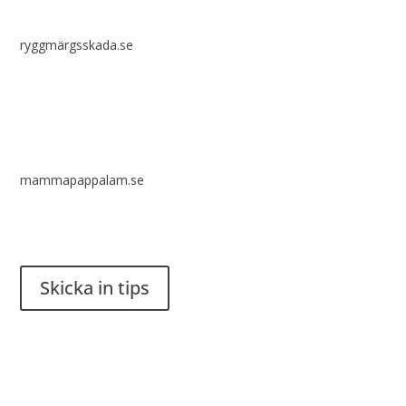
ryggmärgsskada.se
mammapappalam.se
Har du en smart lösning? Skicka ett tips till spinalistips.
Skicka in tips
Det är tillåtet att dela och sprida idéer från Spinalistips, enbart
i ett icke-kommersiellt syfte och med tydlig källhänvisning.