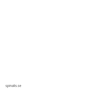
Spinalis webbplatser:
spinalis.se