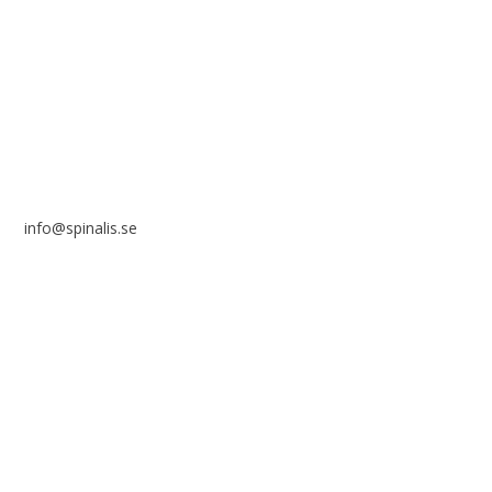
Stiftelsen Spinalis
Frösundaviks allé 4a
SE 169 89 Solna
info@spinalis.se
+46 (0) 8-555 44 000