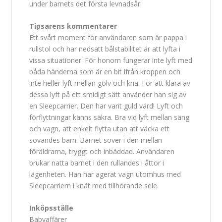
under barnets det första levnadsår.
Tipsarens kommentarer
Ett svårt moment för användaren som är pappa i
rullstol och har nedsatt bålstabilitet är att lyfta i
vissa situationer. För honom fungerar inte lyft med
båda händerna som är en bit ifrån kroppen och
inte heller lyft mellan golv och knä. För att klara av
dessa lyft på ett smidigt sätt använder han sig av
en Sleepcarrier. Den har varit guld värd! Lyft och
förflyttningar känns säkra. Bra vid lyft mellan säng
och vagn, att enkelt flytta utan att väcka ett
sovandes barn. Barnet sover i den mellan
föräldrarna, tryggt och inbäddad. Användaren
brukar natta barnet i den rullandes i åttor i
lägenheten. Han har agerat vagn utomhus med
Sleepcarriern i knät med tillhörande sele.
Inköpsställe
Babyaffärer