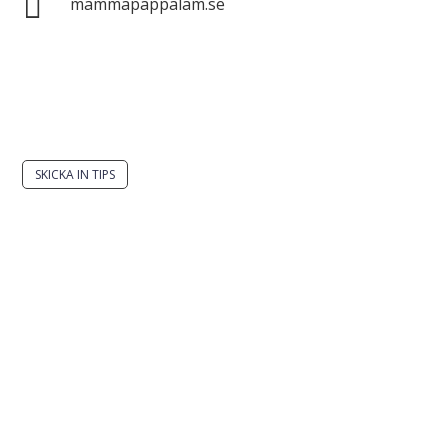

mammapappalam.se
Har du en smart lösning? Skicka ett tips till
spinalistips.
SKICKA IN TIPS
Det är tillåtet att dela och sprida idéer från
Spinalistips, enbart i ett icke-kommersiellt syfte och
med tydlig källhänvisning.
Stiftelsen Spinalis
Frösundaviks allé 4a
SE 169 89 Solna