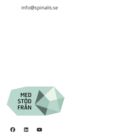

info@spinalis.se

+46 (0) 8-555 44 000

Swish: 12 32 63 42 44

Org.nr. 802016-8285