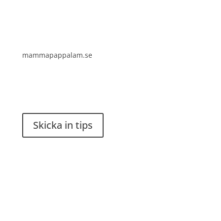
mammapappalam.se
Har du en smart lösning? Skicka ett tips till
spinalistips.
Skicka in tips
Det är tillåtet att dela och sprida idéer från
Spinalistips, enbart i ett icke-kommersiellt syfte och
med tydlig källhänvisning.
Stiftelsen Spinalis
Frösundaviks allé 4a