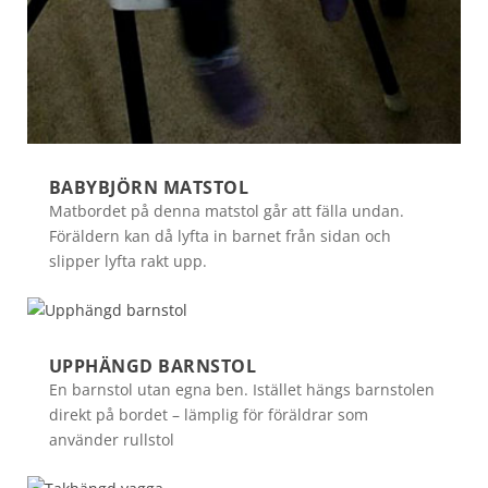
BABYBJÖRN MATSTOL
Matbordet på denna matstol går att fälla undan.
Föräldern kan då lyfta in barnet från sidan och
slipper lyfta rakt upp.
UPPHÄNGD BARNSTOL
En barnstol utan egna ben. Istället hängs barnstolen
direkt på bordet – lämplig för föräldrar som
använder rullstol