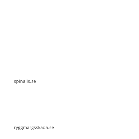
Spinalis webbplatser:
spinalis.se
ryggmärgsskada.se