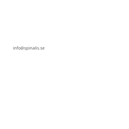
SE 169 89 Solna
info@spinalis.se
+46 (0) 8-555 44 000