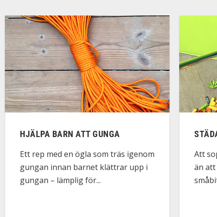
HJÄLPA BARN ATT GUNGA
STÄD
Ett rep med en ögla som träs igenom
Att so
gungan innan barnet klättrar upp i
än att
gungan – lämplig för...
småbita