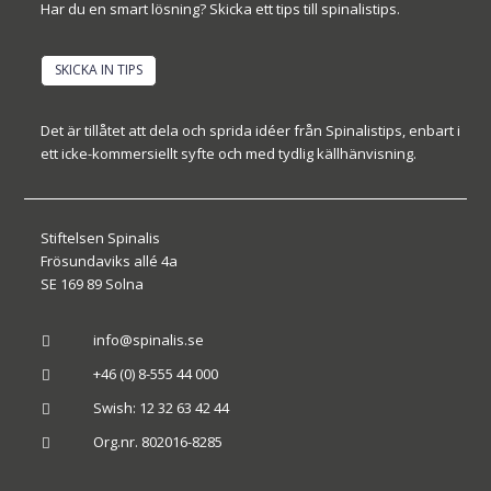
Har du en smart lösning? Skicka ett tips till spinalistips.
SKICKA IN TIPS
Det är tillåtet att dela och sprida idéer från Spinalistips, enbart i
ett icke-kommersiellt syfte och med tydlig källhänvisning.
Stiftelsen Spinalis
Frösundaviks allé 4a
SE 169 89 Solna
info@spinalis.se

+46 (0) 8-555 44 000

Swish: 12 32 63 42 44

Org.nr. 802016-8285
