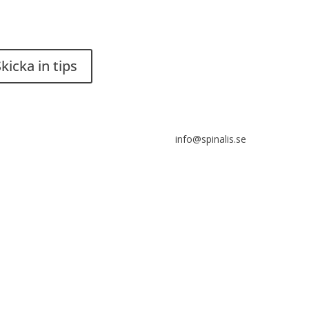
du en smart lösning? Skicka
Stiftelsen Spinalis
ps till spinalistips.
Frösundaviks allé 4a
SE 169 89 Solna
kicka in tips
r tillåtet att dela och sprida
 från Spinalistips, enbart i ett
info@spinalis.se
-kommersiellt syfte och med
g källhänvisning.
+46 (0) 8-555 44 000