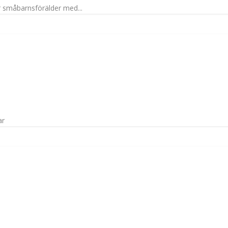
r småbarnsförälder med...
ar