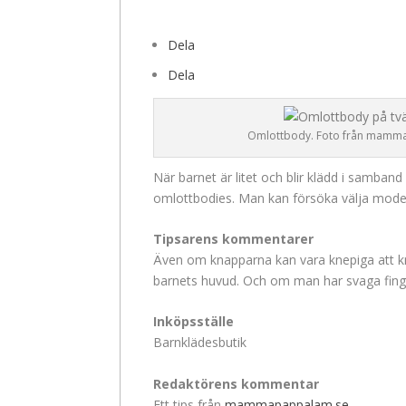
Dela
Dela
Omlottbody. Foto från mamm
När barnet är litet och blir klädd i samban
omlottbodies. Man kan försöka välja model
Tipsarens kommentarer
Även om knapparna kan vara knepiga att knä
barnets huvud. Och om man har svaga fing
Inköpsställe
Barnklädesbutik
Redaktörens kommentar
Ett tips från
mammapappalam.se