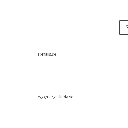
Har 
ett ti
Spinalis webbplatser:
S
Det ä
idéer
spinalis.se
icke
tydli
ryggmärgsskada.se