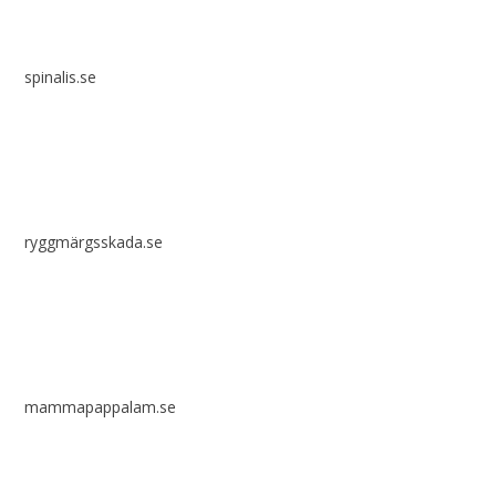
spinalis.se
ryggmärgsskada.se
mammapappalam.se
Har du en smart lösning? Skicka ett tips till spinalistips.