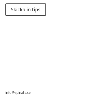
Skicka in tips
Det är tillåtet att dela och sprida idéer från Spinalistips, enbart
i ett icke-kommersiellt syfte och med tydlig källhänvisning.
Stiftelsen Spinalis
Frösundaviks allé 4a
SE 169 89 Solna
info@spinalis.se