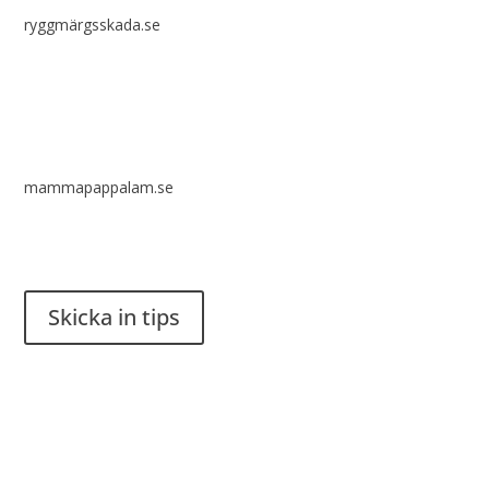
ryggmärgsskada.se
mammapappalam.se
Har du en smart lösning? Skicka ett tips till spinalistips.
Skicka in tips
Det är tillåtet att dela och sprida idéer från Spinalistips, enbart
i ett icke-kommersiellt syfte och med tydlig källhänvisning.
Stiftelsen Spinalis