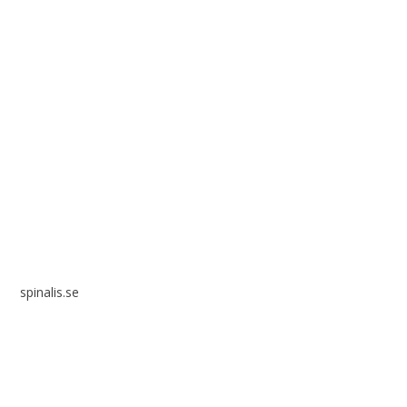
Spinalis webbplatser:
spinalis.se