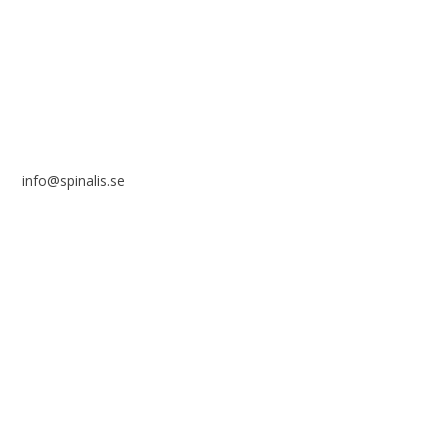
Frösundaviks allé 4a
SE 169 89 Solna
info@spinalis.se
+46 (0) 8-555 44 000