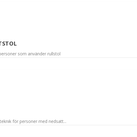
TSTOL
r personer som använder rullstol
eknik för personer med nedsatt...