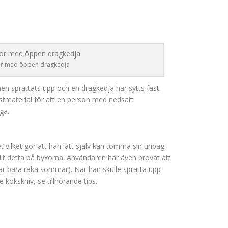
r med öppen dragkedja
n sprättats upp och en dragkedja har sytts fast.
astmaterial för att en person med nedsatt
ga.
t vilket gör att han lätt själv kan tömma sin uribag.
dit detta på byxorna. Användaren har även provat att
t är bara raka sömmar). När han skulle sprätta upp
ökskniv, se tillhörande tips.