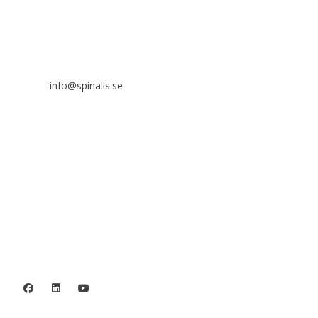
Stiftelsen Spinalis
Frösundaviks allé 4a
SE 169 89 Solna
info@spinalis.se
+46 (0) 8-555 44 000
Swish: 12 32 63 42 44
Org.nr. 802016-8285