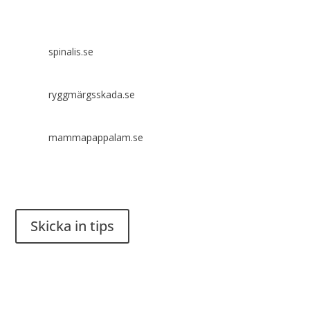
Spinalis webbplatser:
spinalis.se
ryggmärgsskada.se
mammapappalam.se
Har du en smart lösning? Skicka ett tips till spinalistips.
Skicka in tips
Det är tillåtet att dela och sprida idéer från Spinalistips, enbart
i ett icke-kommersiellt syfte och med tydlig källhänvisning.