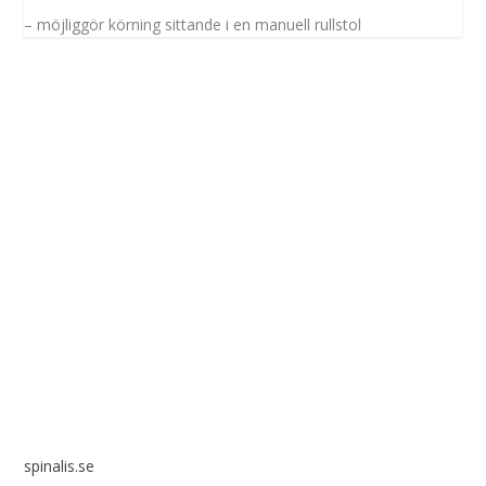
– möjliggör körning sittande i en manuell rullstol
Spinalis webbplatser:
spinalis.se