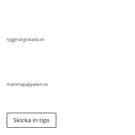
ryggmärgsskada.se
mammapappalam.se
Har du en smart lösning? Skicka ett tips till spinalistips.
Skicka in tips