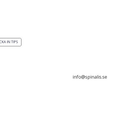
 du en smart lösning?
Stiftelsen Spinalis
ka ett tips till spinalistips.
Frösundaviks allé 4a
SE 169 89 Solna
CKA IN TIPS

är tillåtet att dela och
da idéer från Spinalistips,
rt i ett icke-kommersiellt
info@spinalis.se
e och med tydlig
hänvisning.

+46 (0) 8-555 44 000