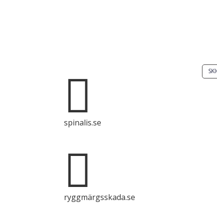
Har
Skic
Spinalis webbplatser:
SKI

Det 
spri
spinalis.se
enba
syft

käll
ryggmärgsskada.se