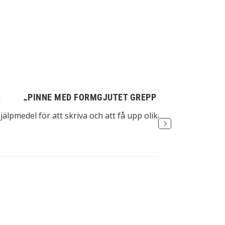
VERSALPINNE MED FORMGJUTET GREPP
hjälpmedel för att skriva och att få upp olika föremål för per