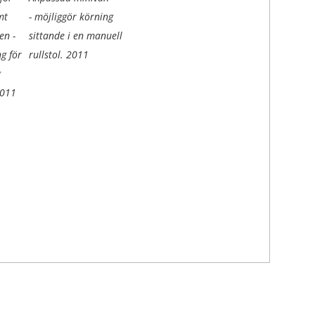
mt
- möjliggör körning
en -
sittande i en manuell
g för
rullstol.
2011
g
011