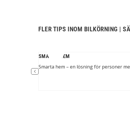
FLER TIPS INOM BILKÖRNING | S
SMARTA HEM
on med tetraplegi
Smarta hem – en lösning för personer med