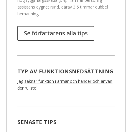
hög ryggmärgsskada (C4). Han har personlig
assistans dygnet rund, därav 3,5 timmar dubbel
bemanning.
Se författarens alla tips
TYP AV FUNKTIONSNEDSÄTTNING
Jag saknar funktion i armar och händer och använ
der rullstol
SENASTE TIPS