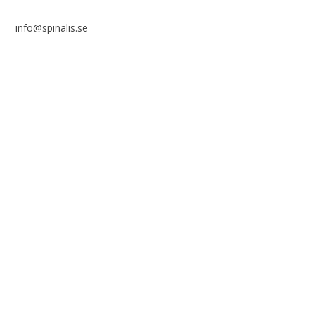
info@spinalis.se
+46 (0) 8-555 44 000
Swish: 12 32 63 42 44