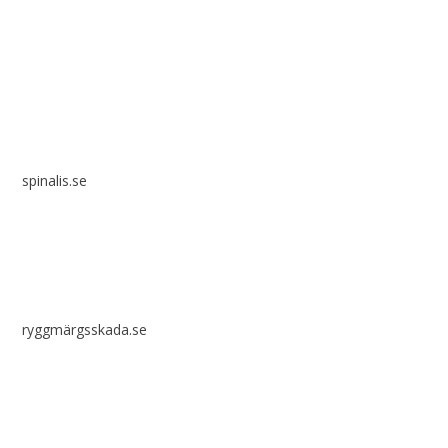
Spinalis webbplatser:
spinalis.se
ryggmärgsskada.se