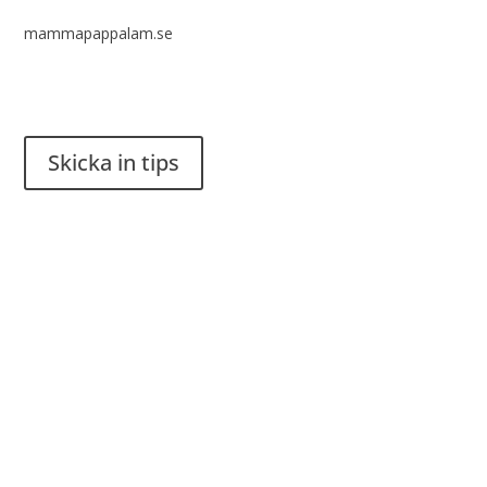
mammapappalam.se
Har du en smart lösning? Skicka ett tips till spinalistips.
Skicka in tips
Det är tillåtet att dela och sprida idéer från Spinalistips, enbart
i ett icke-kommersiellt syfte och med tydlig källhänvisning.
Stiftelsen Spinalis
Frösundaviks allé 4a
SE 169 89 Solna