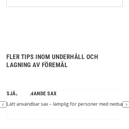
FLER TIPS INOM UNDERHÅLL OCH
LAGNING AV FÖREMÅL
SJÄLVÖPPNANDE SAX
jul
Lätt användbar sax – lämplig för personer med nedsatt