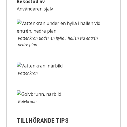
Bekostad av
Användaren själv
Vattenkran under en hylla i hallen vid entrén,
nedre plan
Vattenkran
Golvbrunn
TILLHÖRANDE TIPS