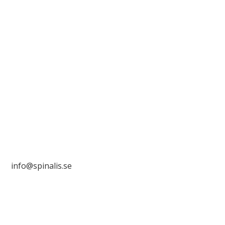
Spinalistips, enbart i ett icke-kommersiellt syfte och
med tydlig källhänvisning.
Stiftelsen Spinalis
Frösundaviks allé 4a
SE 169 89 Solna

info@spinalis.se
