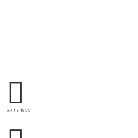
Spinalis webbplatser:

spinalis.se
