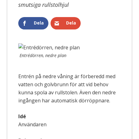
smutsiga rullstolhjul
Dela
Dela
Entrédörren, nedre plan
Entrén på nedre våning är förberedd med
vatten och golvbrunn för att vid behov
kunna spola av rullstolen. Även den nedre
ingången har automatisk dörröppnare.
Idé
Användaren