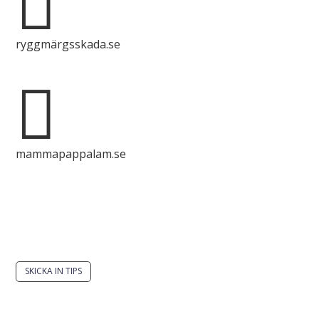
ryggmärgsskada.se

mammapappalam.se
Har du en smart lösning? Skicka ett tips till
spinalistips.
SKICKA IN TIPS
Det är tillåtet att dela och sprida idéer från