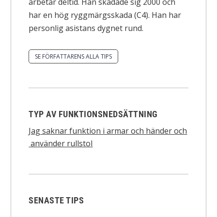
arbetar deltid. Han skadade sig 2000 och
har en hög ryggmärgsskada (C4). Han har
personlig asistans dygnet rund.
SE FÖRFATTARENS ALLA TIPS
TYP AV FUNKTIONSNEDSÄTTNING
Jag saknar funktion i armar och händer och
använder rullstol
SENASTE TIPS