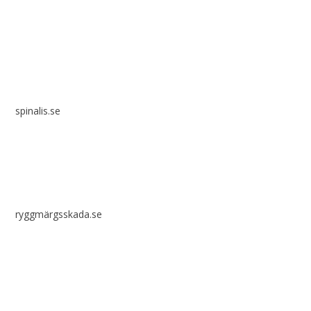
Spinalis webbplatser:
spinalis.se
ryggmärgsskada.se