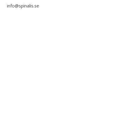
info@spinalis.se
+46 (0) 8-555 44 000
Swish: 12 32 63 42 44