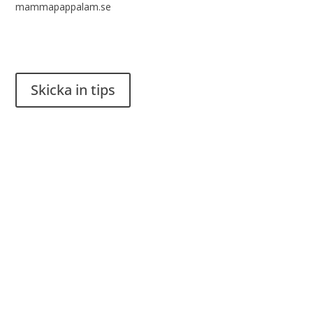
mammapappalam.se
Har du en smart lösning? Skicka ett tips till spinalistips.
Skicka in tips
Det är tillåtet att dela och sprida idéer från Spinalistips, enbart
i ett icke-kommersiellt syfte och med tydlig källhänvisning.
Stiftelsen Spinalis
Frösundaviks allé 4a
SE 169 89 Solna