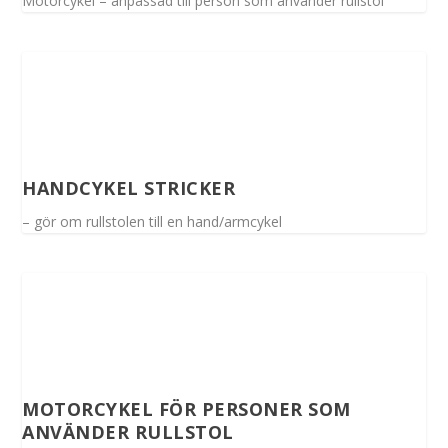
Motorcykel – anpassad till person som använder rullstol
HANDCYKEL STRICKER
– gör om rullstolen till en hand/armcykel
MOTORCYKEL FÖR PERSONER SOM
ANVÄNDER RULLSTOL