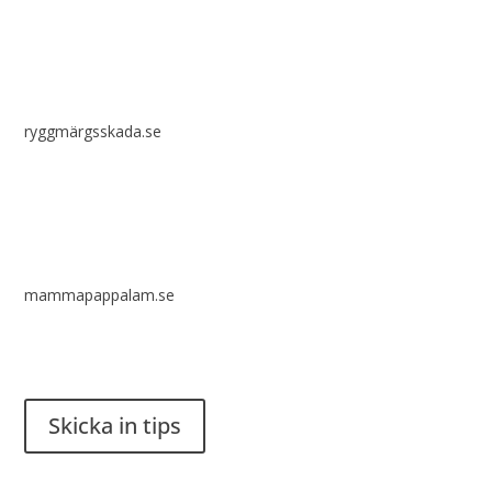
ryggmärgsskada.se
mammapappalam.se
Har du en smart lösning? Skicka ett tips till spinalistips.
Skicka in tips