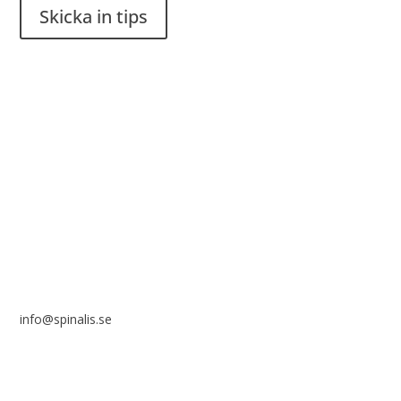
Skicka in tips
Det är tillåtet att dela och sprida idéer från Spinalistips, enbart
i ett icke-kommersiellt syfte och med tydlig källhänvisning.
Stiftelsen Spinalis
Frösundaviks allé 4a
SE 169 89 Solna
info@spinalis.se