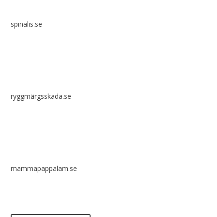
spinalis.se
ryggmärgsskada.se
mammapappalam.se
Har du en smart lösning? Skicka ett tips till spinalistips.