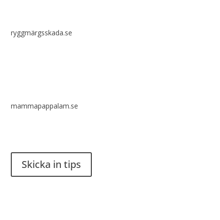
ryggmärgsskada.se
mammapappalam.se
Har du en smart lösning? Skicka ett tips till spinalistips.
Skicka in tips
Det är tillåtet att dela och sprida idéer från Spinalistips, enbart
i ett icke-kommersiellt syfte och med tydlig källhänvisning.