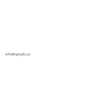
Stiftelsen Spinalis
Frösundaviks allé 4a
SE 169 89 Solna
info@spinalis.se
+46 (0) 8-555 44 000