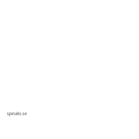
Spinalis webbplatser:
spinalis.se