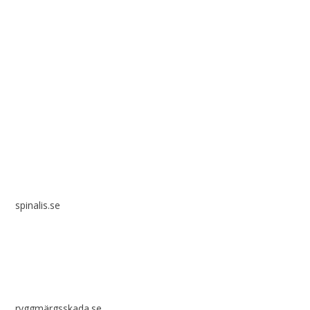
Spinalis webbplatser:
spinalis.se
ryggmärgsskada.se