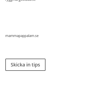
mammapappalam.se
Har du en smart lösning? Skicka ett tips till spinalistips.
Skicka in tips
Det är tillåtet att dela och sprida idéer från Spinalistips, enbart
i ett icke-kommersiellt syfte och med tydlig källhänvisning.
Stiftelsen Spinalis
Frösundaviks allé 4a