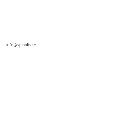
SE 169 89 Solna
info@spinalis.se
+46 (0) 8-555 44 000