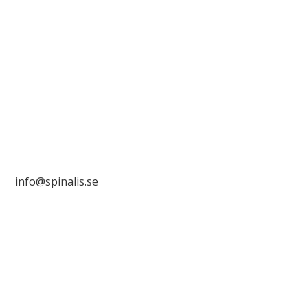
Stiftelsen Spinalis
Frösundaviks allé 4a
SE 169 89 Solna

info@spinalis.se

+46 (0) 8-555 44 000