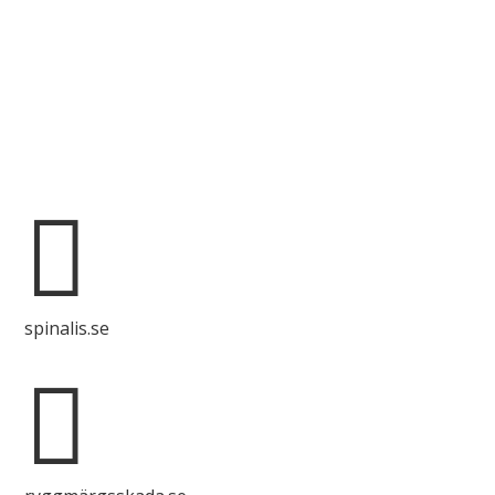
Spinalis webbplatser:

spinalis.se
