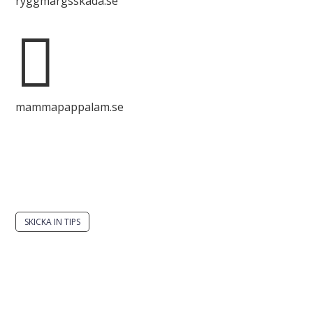
ryggmärgsskada.se

mammapappalam.se
Har du en smart lösning? Skicka ett tips till
spinalistips.
SKICKA IN TIPS
Det är tillåtet att dela och sprida idéer från
Spinalistips, enbart i ett icke-kommersiellt syfte och
med tydlig källhänvisning.