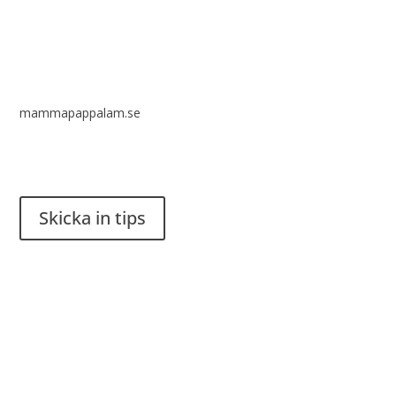
mammapappalam.se
Har du en smart lösning? Skicka ett tips till spinalistips.
Skicka in tips
Det är tillåtet att dela och sprida idéer från Spinalistips, enbart
i ett icke-kommersiellt syfte och med tydlig källhänvisning.
Stiftelsen Spinalis
Frösundaviks allé 4a
SE 169 89 Solna