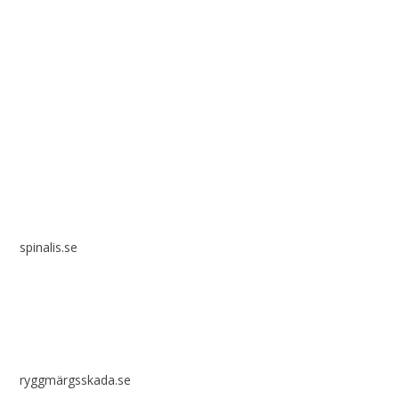
Spinalis webbplatser:
spinalis.se
ryggmärgsskada.se