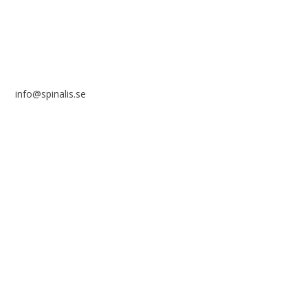
info@spinalis.se
+46 (0) 8-555 44 000
Swish: 12 32 63 42 44