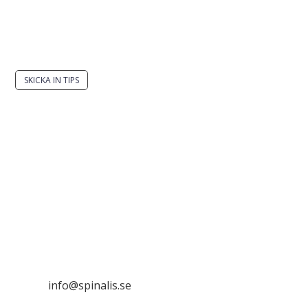
Har du en smart lösning? Skicka ett tips till
spinalistips.
SKICKA IN TIPS
Det är tillåtet att dela och sprida idéer från
Spinalistips, enbart i ett icke-kommersiellt syfte och
med tydlig källhänvisning.
Stiftelsen Spinalis
Frösundaviks allé 4a
SE 169 89 Solna

info@spinalis.se