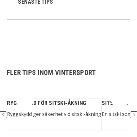
SENASTE TIPS
FLER TIPS INOM VINTERSPORT
RYGGSKYDD FÖR SITSKI-ÅKNING
SITSKIDOR
tol
Ryggskydd ger säkerhet vid sitski-åkning
En sitski som g