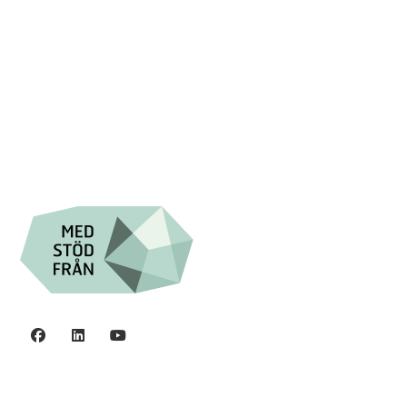

+46 (0) 8-555 44 000

Swish: 12 32 63 42 44

Org.nr. 802016-8285
Integritetspolicy