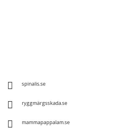
Spinalis webbplatser:

spinalis.se

ryggmärgsskada.se

mammapappalam.se