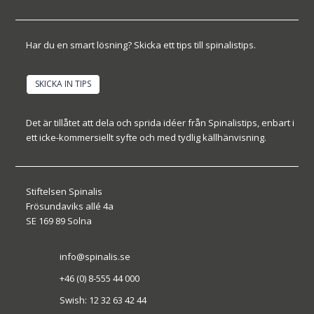
Har du en smart lösning? Skicka ett tips till spinalistips.
SKICKA IN TIPS
Det är tillåtet att dela och sprida idéer från Spinalistips, enbart i
ett icke-kommersiellt syfte och med tydlig källhänvisning.
Stiftelsen Spinalis
Frösundaviks allé 4a
SE 169 89 Solna
info@spinalis.se
+46 (0) 8-555 44 000
Swish: 12 32 63 42 44