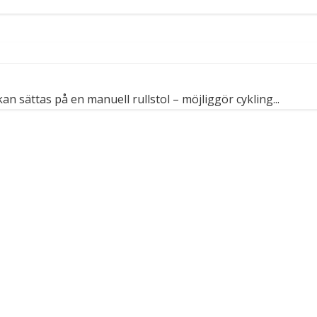
 sättas på en manuell rullstol – möjliggör cykling...
 du en smart lösning?
Stiftelsen Spinalis
ka ett tips till spinalistips.
Frösundaviks allé 4a
SE 169 89 Solna