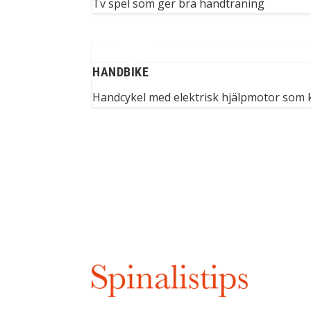
Tv spel som ger bra handträning
HANDBIKE
Handcykel med elektrisk hjälpmotor som kan
Har
Skic