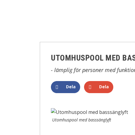
UTOMHUSPOOL MED BA
- lämplig för personer med funkti
Dela
Dela
Utomhuspool med basssänglyft