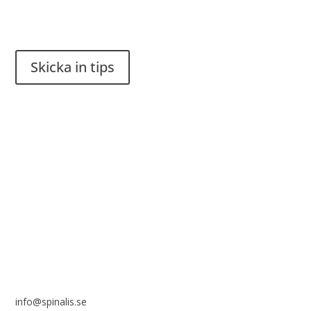
Har du en smart lösning? Skicka ett tips till spinalistips.
Skicka in tips
Det är tillåtet att dela och sprida idéer från Spinalistips, enbart
i ett icke-kommersiellt syfte och med tydlig källhänvisning.
Stiftelsen Spinalis
Frösundaviks allé 4a
SE 169 89 Solna
info@spinalis.se