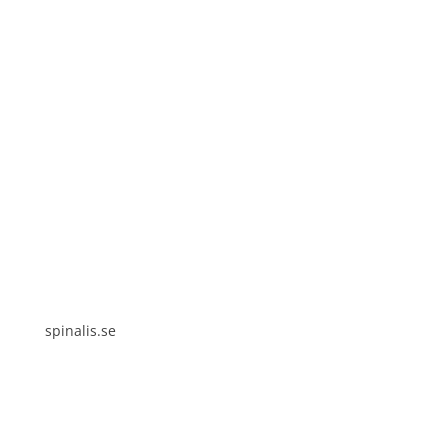
Spinalis webbplatser:
spinalis.se