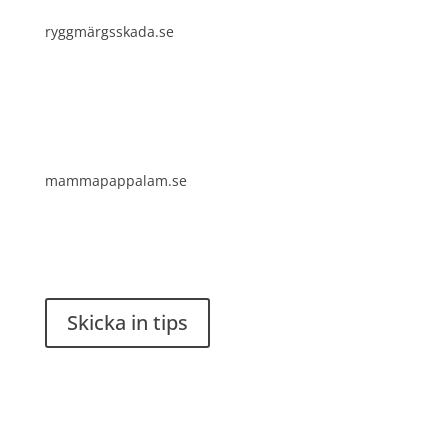
ryggmärgsskada.se
mammapappalam.se
Har du en smart lösning? Skicka ett tips till
spinalistips.
Skicka in tips
Det är tillåtet att dela och sprida idéer från
Spinalistips, enbart i ett icke-kommersiellt syfte och
med tydlig källhänvisning.