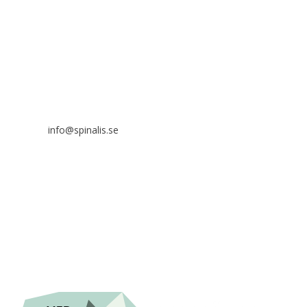
Det är tillåtet att dela och sprida idéer från Spinalistips, enbart
i ett icke-kommersiellt syfte och med tydlig källhänvisning.
Stiftelsen Spinalis
Frösundaviks allé 4a
SE 169 89 Solna

info@spinalis.se

+46 (0) 8-555 44 000

Swish: 12 32 63 42 44

Org.nr. 802016-8285