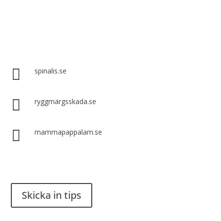
Spinalis webbplatser:

spinalis.se

ryggmärgsskada.se

mammapappalam.se
Har du en smart lösning? Skicka ett tips till spinalistips.
Skicka in tips