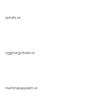
spinalis.se
ryggmärgsskada.se
mammapappalam.se
Har du en smart lösning? Skicka ett tips till spinalistips.