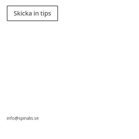
Skicka in tips
Det är tillåtet att dela och sprida idéer från Spinalistips, enbart
i ett icke-kommersiellt syfte och med tydlig källhänvisning.
Stiftelsen Spinalis
Frösundaviks allé 4a
SE 169 89 Solna
info@spinalis.se