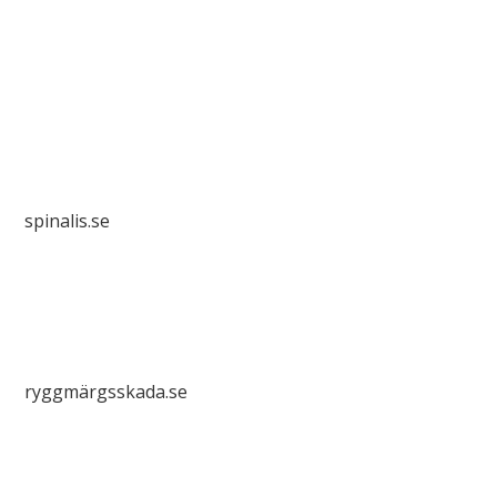
Spinalis webbplatser:
spinalis.se
ryggmärgsskada.se