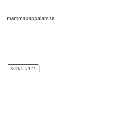
mammapappalam.se
Har du en smart lösning? Skicka ett tips till
spinalistips.
SKICKA IN TIPS
Det är tillåtet att dela och sprida idéer från
Spinalistips, enbart i ett icke-kommersiellt syfte och
med tydlig källhänvisning.
Stiftelsen Spinalis
Frösundaviks allé 4a