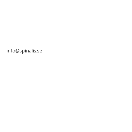
SE 169 89 Solna
info@spinalis.se
+46 (0) 8-555 44 000