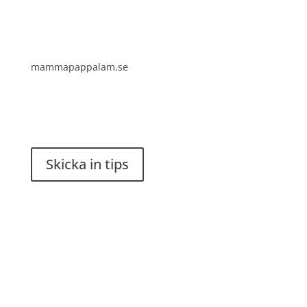
mammapappalam.se
Har du en smart lösning? Skicka ett tips till
spinalistips.
Skicka in tips
Det är tillåtet att dela och sprida idéer från
Spinalistips, enbart i ett icke-kommersiellt syfte och
med tydlig källhänvisning.
Stiftelsen Spinalis
Frösundaviks allé 4a