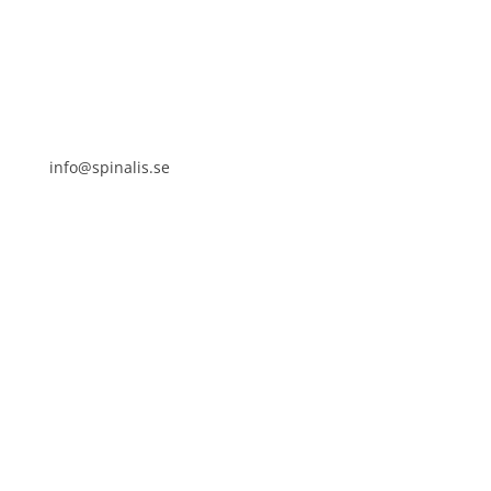
SE 169 89 Solna
info@spinalis.se
+46 (0) 8-555 44 000