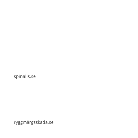
Spinalis webbplatser:
spinalis.se
ryggmärgsskada.se