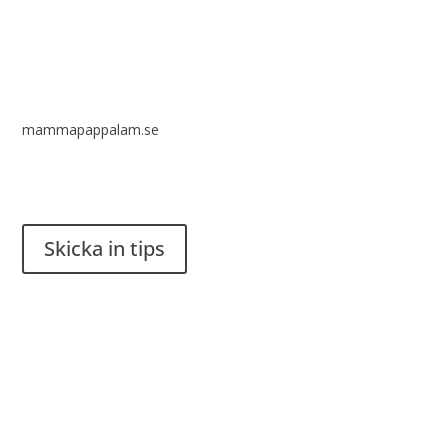
mammapappalam.se
Har du en smart lösning? Skicka ett tips till spinalistips.
Skicka in tips
Det är tillåtet att dela och sprida idéer från Spinalistips, enbart
i ett icke-kommersiellt syfte och med tydlig källhänvisning.
Stiftelsen Spinalis
Frösundaviks allé 4a
SE 169 89 Solna