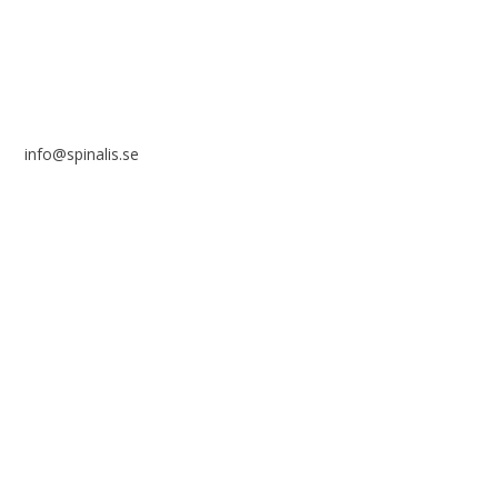
info@spinalis.se
+46 (0) 8-555 44 000
Swish: 12 32 63 42 44