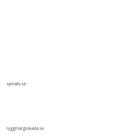
Spinalis webbplatser:
spinalis.se
ryggmärgsskada.se