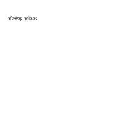
info@spinalis.se
+46 (0) 8-555 44 000
Swish: 12 32 63 42 44