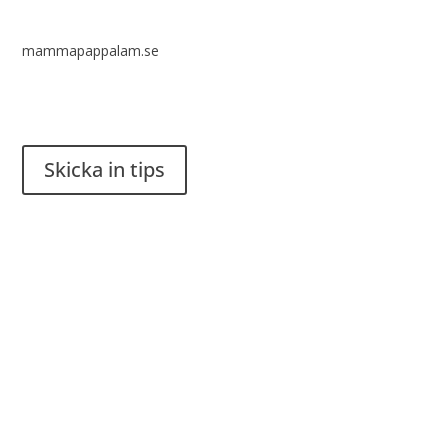
mammapappalam.se
Har du en smart lösning? Skicka ett tips till spinalistips.
Skicka in tips
Det är tillåtet att dela och sprida idéer från Spinalistips, enbart
i ett icke-kommersiellt syfte och med tydlig källhänvisning.
Stiftelsen Spinalis
Frösundaviks allé 4a
SE 169 89 Solna