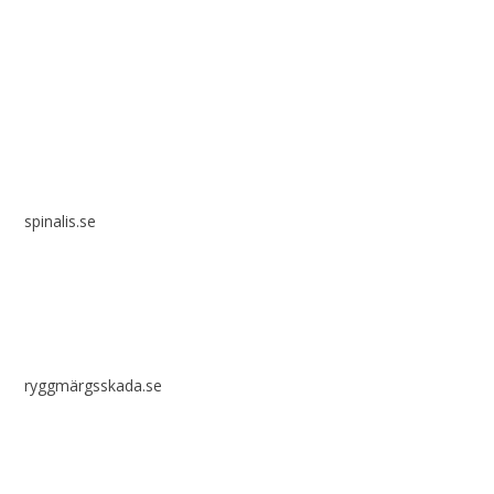
Spinalis webbplatser:
spinalis.se
ryggmärgsskada.se