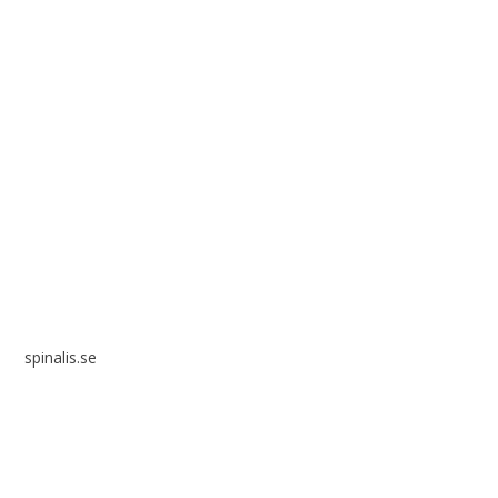
Spinalis webbplatser:
spinalis.se