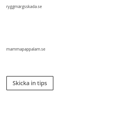
ryggmärgsskada.se
mammapappalam.se
Har du en smart lösning? Skicka ett tips till spinalistips.
Skicka in tips
Det är tillåtet att dela och sprida idéer från Spinalistips, enbart
i ett icke-kommersiellt syfte och med tydlig källhänvisning.
Stiftelsen Spinalis