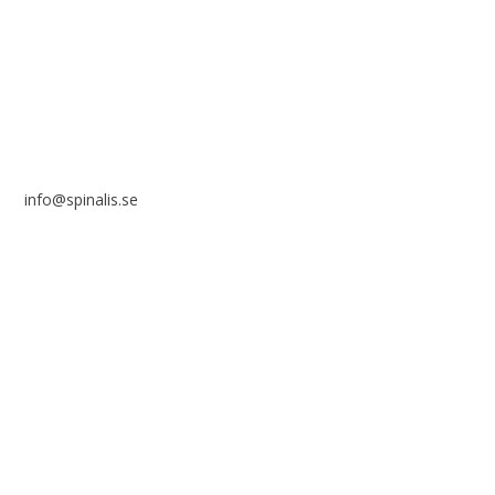
Frösundaviks allé 4a
SE 169 89 Solna
info@spinalis.se
+46 (0) 8-555 44 000