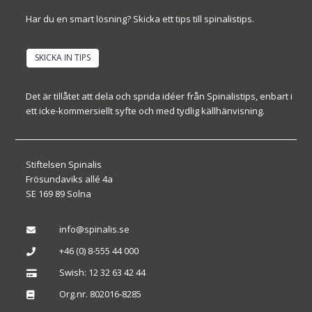
Har du en smart lösning? Skicka ett tips till spinalistips.
SKICKA IN TIPS
Det är tillåtet att dela och sprida idéer från Spinalistips, enbart i
ett icke-kommersiellt syfte och med tydlig källhänvisning.
Stiftelsen Spinalis
Frösundaviks allé 4a
SE 169 89 Solna
info@spinalis.se

+46 (0) 8-555 44 000

Swish: 12 32 63 42 44

Org.nr. 802016-8285
