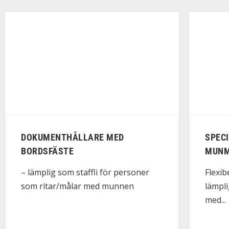
DOKUMENTHÅLLARE MED
SPEC
BORDSFÄSTE
MUNM
– lämplig som staffli för personer
Flexib
som ritar/målar med munnen
lämpli
med...