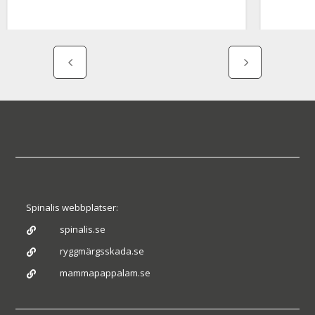
Spinalis webbplatser:
spinalis.se

ryggmärgsskada.se

mammapappalam.se
