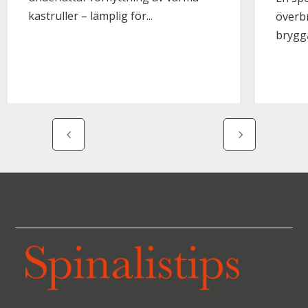
kastruller – lämplig för...
överb
brygg