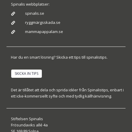
Spinalis webbplatser:
spinalis.se

ryggmärgsskada.se

mammapappalam.se

Har du en smart lösning? Skicka ett tips till spinalistips.
SKICKA IN TIPS
Det är tillåtet att dela och sprida idéer från Spinalistips, enbart i
ett icke-kommersiellt syfte och med tydlig källhänvisning.
Stiftelsen Spinalis
Frösundaviks allé 4a
SE 169 89 Solna