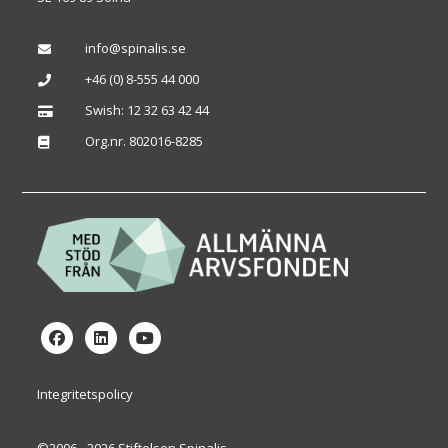
info@spinalis.se

+46 (0) 8-555 44 000

Swish: 12 32 63 42 44

Org.nr. 802016-8285

Integritetspolicy