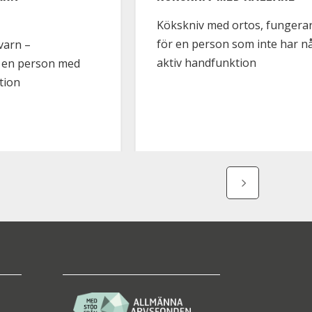
Kökskniv med ortos, fungera
för en person som inte har 
varn –
aktiv handfunktion
r en person med
tion