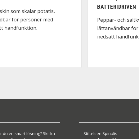
BATTERIDRIVEN
kin som skalar potatis,
dbar för personer med
Peppar- och saltk
tt handfunktion.
lättanvändbar fö
nedsatt handfunk
r du en smart lösning? Skicka
Stiftelsen Spinalis