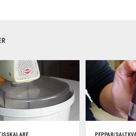
ER
TISSKALARE
PEPPAR/SALTKV