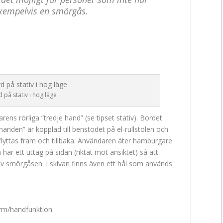
exempelvis en smörgås.
 på stativ i hög läge
rens rörliga ”tredje hand” (se tipset stativ). Bordet
anden” är kopplad till benstödet på el-rullstolen och
flyttas fram och tillbaka. Användaren äter hamburgare
 har ett uttag på sidan (riktat mot ansiktet) så att
av smörgåsen. I skivan finns även ett hål som används
rm/handfunktion.