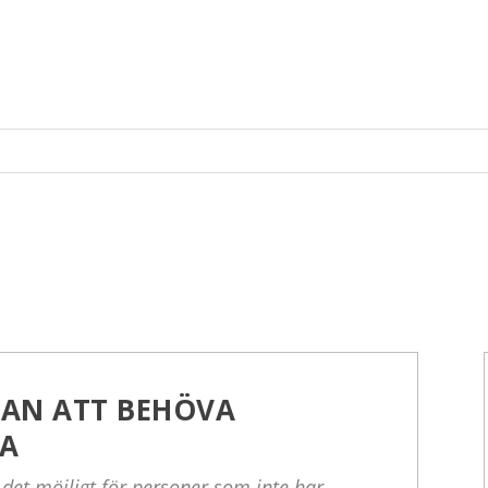
TAN ATT BEHÖVA
A
 det möjligt för personer som inte har