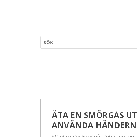
ÄTA EN SMÖRGÅS U
ANVÄNDA HÄNDERN
Ett plexiglasbord på stativ som gör