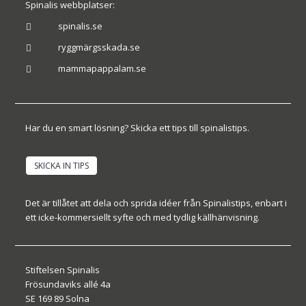
Spinalis webbplatser:
spinalis.se

ryggmärgsskada.se

mammapappalam.se

Har du en smart lösning? Skicka ett tips till spinalistips.
SKICKA IN TIPS
Det är tillåtet att dela och sprida idéer från Spinalistips, enbart i
ett icke-kommersiellt syfte och med tydlig källhänvisning.
Stiftelsen Spinalis
Frösundaviks allé 4a
SE 169 89 Solna