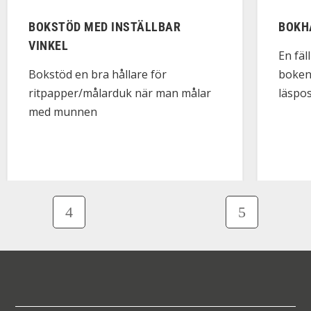
BOKSTÖD MED INSTÄLLBAR
BOKH
VINKEL
En fäl
boken 
Bokstöd en bra hållare för
läspos
ritpapper/målarduk när man målar
med munnen