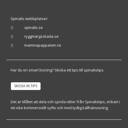
Spinalis webbplatser:
spinalis.se

ryggmärgsskada.se

mammapappalam.se

Har du en smart lösning? Skicka ett tips till spinalistips.
SKICKA IN TIPS
Det är tillåtet att dela och sprida idéer från Spinalistips, enbart i
ett icke-kommersiellt syfte och med tydlig källhänvisning.