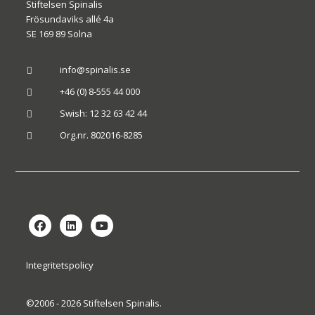
Stiftelsen Spinalis
Frösundaviks allé 4a
SE 169 89 Solna
info@spinalis.se

+46 (0) 8-555 44 000

Swish: 12 32 63 42 44

Org.nr. 802016-8285

Integritetspolicy
©2006 - 2026 Stiftelsen Spinalis.