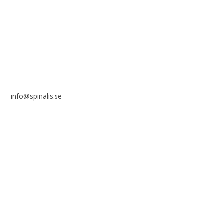
Frösundaviks allé 4a
SE 169 89 Solna
info@spinalis.se
+46 (0) 8-555 44 000