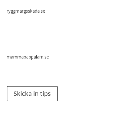
ryggmärgsskada.se
mammapappalam.se
Har du en smart lösning? Skicka ett tips till spinalistips.
Skicka in tips
Det är tillåtet att dela och sprida idéer från Spinalistips, enbart
i ett icke-kommersiellt syfte och med tydlig källhänvisning.
Stiftelsen Spinalis