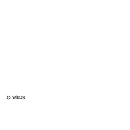
Spinalis webbplatser:
spinalis.se