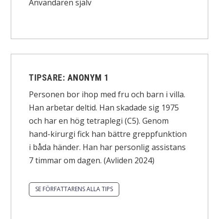
Användaren själv
TIPSARE:
ANONYM 1
Personen bor ihop med fru och barn i villa.
Han arbetar deltid. Han skadade sig 1975
och har en hög tetraplegi (C5). Genom
hand-kirurgi fick han bättre greppfunktion
i båda händer. Han har personlig assistans
7 timmar om dagen. (Avliden 2024)
SE FÖRFATTARENS ALLA TIPS