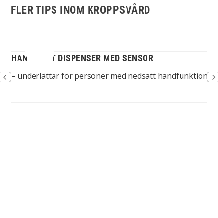
FLER TIPS INOM KROPPSVÅRD
HANDSPRIT DISPENSER MED SENSOR
M
on.
– underlättar för personer med nedsatt handfunktion
En
Spinalis webbplatser: