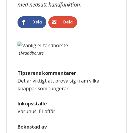
med nedsatt handfunktion.
Dela
Dela
El-tandborste
Tipsarens kommentarer
Det är viktigt att pröva sig fram vilka
knappar som fungerar.
Inköpsställe
Varuhus, El-affär
Bekostad av