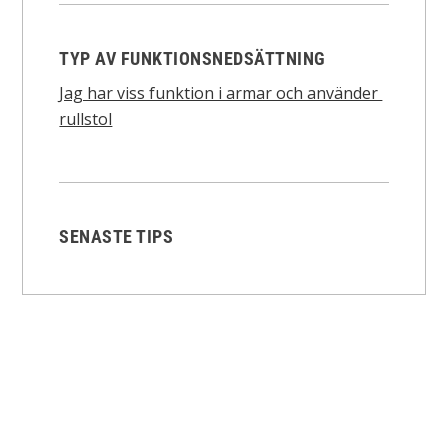
TYP AV FUNKTIONSNEDSÄTTNING
Jag har viss funktion i armar och använder
rullstol
SENASTE TIPS