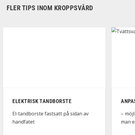
FLER TIPS INOM KROPPSVÅRD
ELEKTRISK TANDBORSTE
ANPA
El-tandborste fastsatt på sidan av
– möjl
handfatet
man e