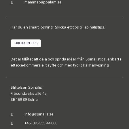
mammapappalam.se

Har du en smart lösning? Skicka ett tips till spinalistips.
SKICKA IN TIPS
Det är tillåtet att dela och sprida idéer från Spinalistips, enbart i
ett icke-kommersiellt syfte och med tydlig källhänvisning.
Stiftelsen Spinalis
Frösundaviks allé 4a
SE 169 89 Solna
info@spinalis.se

+46 (0) 8-555 44 000
