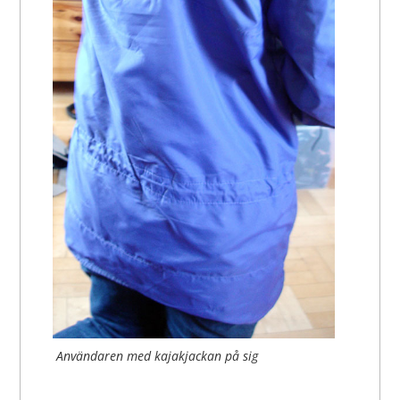
Användaren med kajakjackan på sig