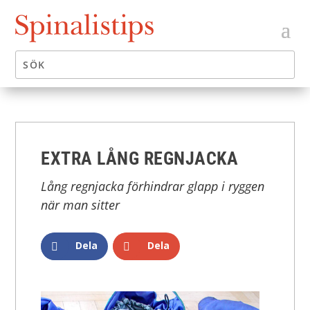
EXTRA LÅNG REGNJACKA
Lång regnjacka förhindrar glapp i ryggen
när man sitter
Dela
Dela