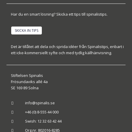
Har du en smart lösning? Skicka ett tips till spinalistips.
SKICKA IN TIPS
Det är tillåtet att dela och sprida idéer från Spinalistips, enbart i
ett icke-kommersiellt syfte och med tydlig källhänvisning.
Stiftelsen Spinalis
Frösundaviks allé 4a
SE 169 89 Solna
info@spinalis.se

+46 (0) 8-555 44 000

Swish: 12 32 63 42 44

Org.nr. 802016-8285
