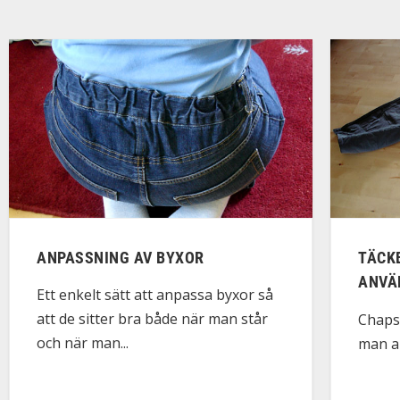
ANPASSNING AV BYXOR
TÄCK
ANVÄ
Ett enkelt sätt att anpassa byxor så
att de sitter bra både när man står
Chaps 
och när man...
man an