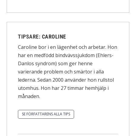
TIPSARE:
CAROLINE
Caroline bor i en lägenhet och arbetar. Hon
har en medfödd bindvävssjukdom (Ehlers-
Danlos syndrom) som ger henne
varierande problem och smärtor i alla
lederna. Sedan 2000 använder hon rullstol
utomhus. Hon har 27 timmar hemhjälp i
månaden.
SE FÖRFATTARENS ALLA TIPS