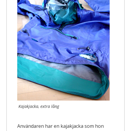
Kajakjacka, extra lång
Användaren har en kajakjacka som hon