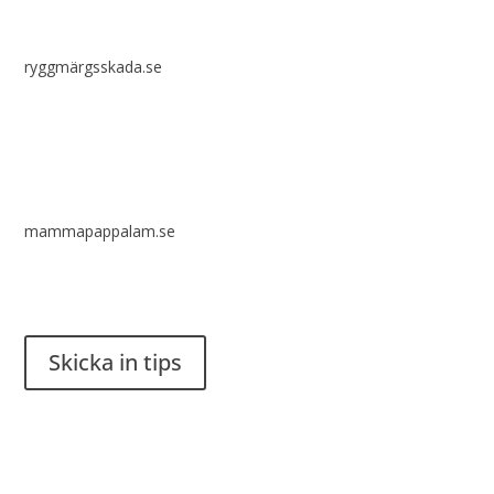
ryggmärgsskada.se
mammapappalam.se
Har du en smart lösning? Skicka ett tips till spinalistips.
Skicka in tips
Det är tillåtet att dela och sprida idéer från Spinalistips, enbart
i ett icke-kommersiellt syfte och med tydlig källhänvisning.