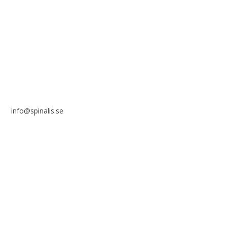
Stiftelsen Spinalis
Frösundaviks allé 4a
SE 169 89 Solna
info@spinalis.se
+46 (0) 8-555 44 000