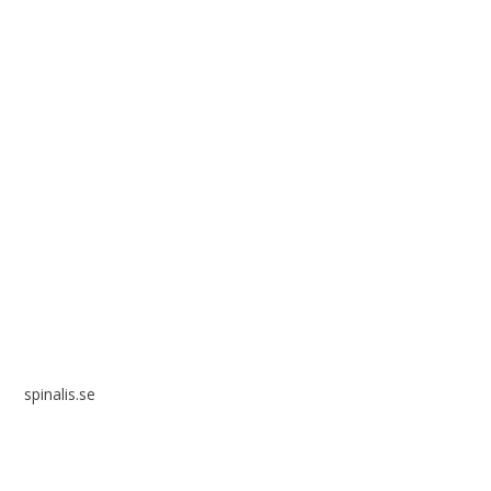
Spinalis webbplatser:
spinalis.se