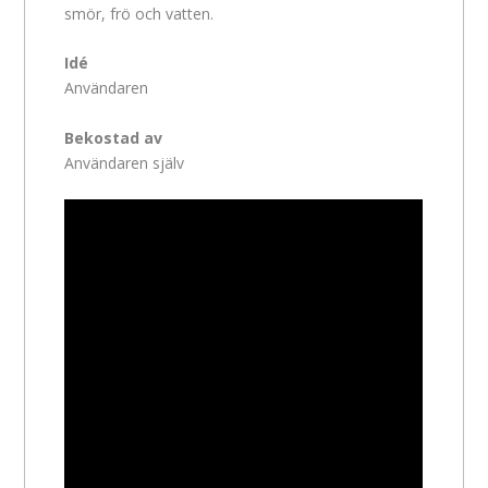
smör, frö och vatten.
Idé
Användaren
Bekostad av
Användaren själv