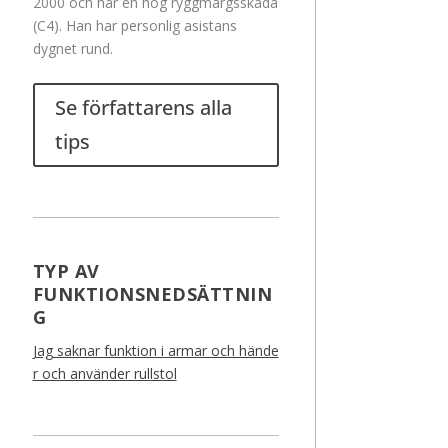
2000 och har en hög ryggmärgsskada
(C4). Han har personlig asistans
dygnet rund.
Se författarens alla
tips
TYP AV
FUNKTIONSNEDSÄTTNIN
G
Jag saknar funktion i armar och hände
r och använder rullstol