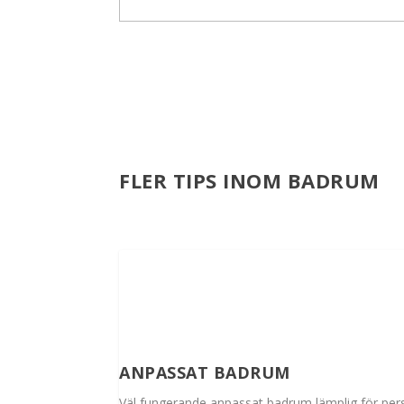
FLER TIPS INOM BADRUM
ANPASSAT BADRUM
Väl fungerande anpassat badrum lämplig för per