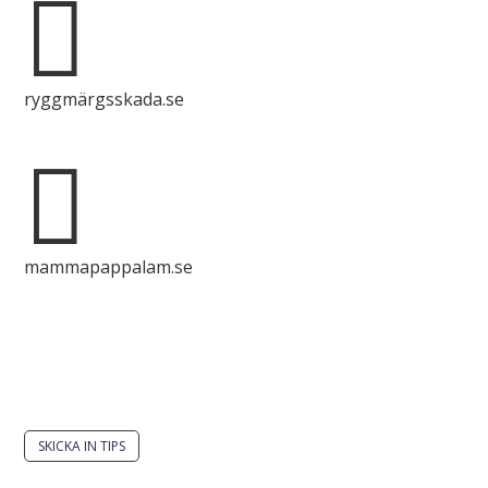

ryggmärgsskada.se

mammapappalam.se
Har du en smart lösning? Skicka ett tips till
spinalistips.
SKICKA IN TIPS