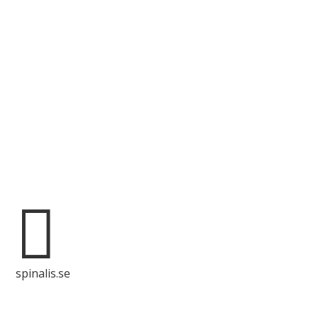
Spinalis webbplatser:

spinalis.se