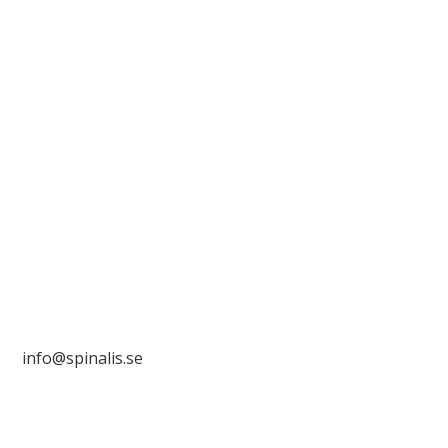
Det är tillåtet att dela och sprida idéer från
Spinalistips, enbart i ett icke-kommersiellt syfte och
med tydlig källhänvisning.
Stiftelsen Spinalis
Frösundaviks allé 4a
SE 169 89 Solna

info@spinalis.se