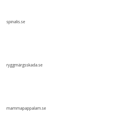
spinalis.se
ryggmärgsskada.se
mammapappalam.se
Har du en smart lösning? Skicka ett tips till spinalistips.