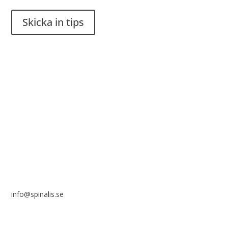
Skicka in tips
Det är tillåtet att dela och sprida idéer från Spinalistips, enbart
i ett icke-kommersiellt syfte och med tydlig källhänvisning.
Stiftelsen Spinalis
Frösundaviks allé 4a
SE 169 89 Solna
info@spinalis.se