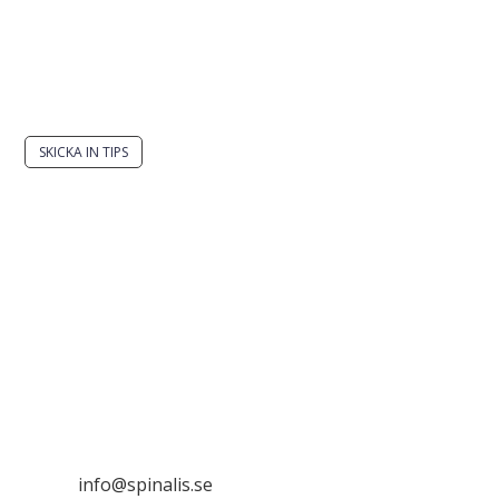
Har du en smart lösning? Skicka ett tips till
spinalistips.
SKICKA IN TIPS
Det är tillåtet att dela och sprida idéer från
Spinalistips, enbart i ett icke-kommersiellt syfte och
med tydlig källhänvisning.
Stiftelsen Spinalis
Frösundaviks allé 4a
SE 169 89 Solna

info@spinalis.se