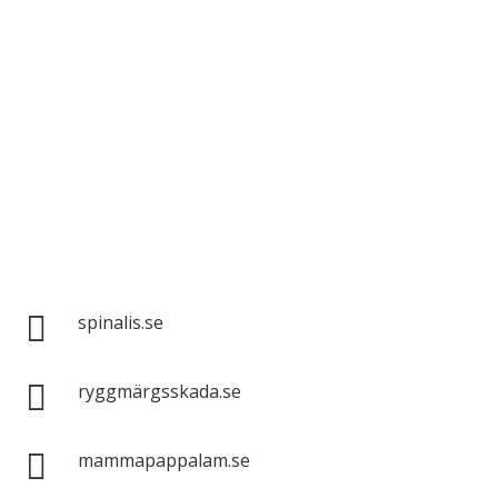
Spinalis webbplatser:

spinalis.se

ryggmärgsskada.se

mammapappalam.se